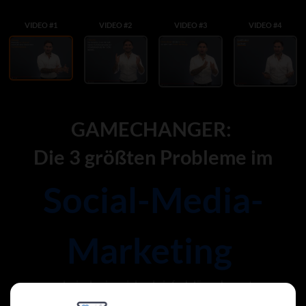
VIDEO #1
VIDEO #2
VIDEO #3
VIDEO #4
GAMECHANGER:
Die 3 größten Probleme im
Social-Media-
Marketing
und wie du sie spielend einfach lösen kannst...