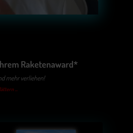
t ihrem Raketenaward*
nd mehr verliehen!
ttern ...