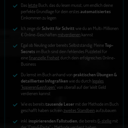
Das
letzte
Buch, das du lesen musst, um endlich deine
perfekte Grundlage für dein erstes
automatisiertes
Einkommen zu legen
Ich zeige dir
Schritt für Schritt
wie du an Multi-Millionen
€ Online-Geschäften
mitverdienen
kannst
Egal ob Neuling oder bereits Selbstständig: Meine
Top-
Secrets
im Buch sind dein fehlendes Puzzleteil für
eine
finanzielle Freiheit
durch dein erfolgreiches Online-
Business
Du lernst im Buch anhand von
praktischen Übungen &
detaillierten Infografiken
wie du durch
legales
"kopieren&einfügen"
von überall auf der Welt Geld
verdienen kannst
Wie es bereits
tausende Leser
mit der Methode im Buch
geschafft haben sich ein
zweites Standbein
aufzubauen
inkl.
inspirierenden Fallstudien
, die bereits
6-stellig
mit
der "Copy&Paste" - Methode verdient haben