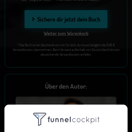
Sichere dir jetzt dein Buch
Weiter zum Warenkorb
* Das Buch ist ein Geschenk von mir, für dich, du musst lediglich die 6,95 €
Versandkosten übernehmen. Beim Versand außerhalb von Deutschland können
abweichende Versandkosten anfallen.
Über den Autor: