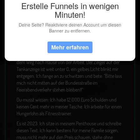
Erstelle Funnels in wenigen
Minuten!
Deine Seite? Reaktiviere deinen Account um diesen
Banner zu entfernen.
Servus, ich bin Lukas Lindler.
Mehr erfahren
Es ist 2019. Ich sitze in meinem weißen 3-er BMW auf
dem Weg nach Hause von der Arbeit. Der Zeiger auf der
Tankanzeige ist weit unter 0, ein gelbes Licht blinkt mir
entgegen. Ich fange an zu schwitzen und bete: "Bitte lass
mich nicht mitten auf der Bundesstraße im
Feierabendverkehr stehen bleiben!!"
Du musst wissen: Ich habe 12.000 Euro Schulden und
keinen Cent mehr in meiner Tasche. Ich arbeite für einen
Hungerlohn als Fitnesstrainer.
Es ist 2023. Ich sitze in meinem Penthouse und schreibe
diesen Text. Ich kann bestens für meine Familie sorgen,
muss nicht mehr auf den Preis schauen, stehe ohne