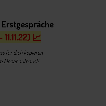
en Erstgespräche
11.11.22) 📈
ss für dich
kopieren
im Monat
aufbaust!