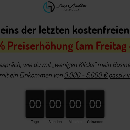
t eins der letzten kostenfrei
 Preiserhöhung (am Freitag - 
espräch, wie du mit „wenigen Klicks“ mein Busine
amit ein Einkommen von
3.000 - 5.000 € passiv 
00
00
00
00
00
00
00
00
00
00
00
00
Tage
Stunden
Minuten
Sekunden