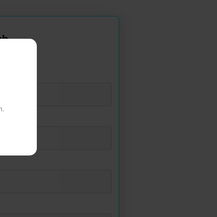
ch
n.