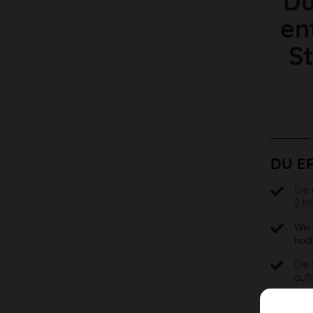
Du
en
St
DU E
Die
2 Mi
Wie 
hoch
Die 
aufb
Wie 