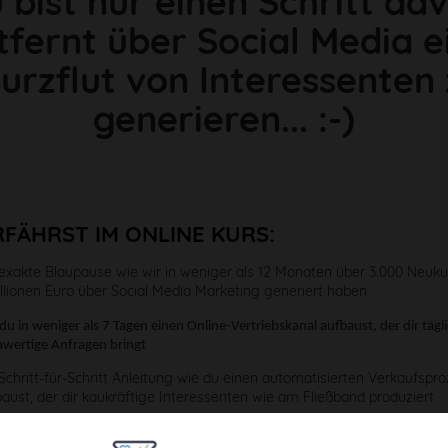
 bist nur einen Schritt da
tfernt über Social Media e
urzflut von Interessenten
generieren... :-)
RFÄHRST IM ONLINE KURS:
 exakte
Blaupause wie wir in weniger als 12 Monaten über 3.000 Neuk
llionen Euro über Social Media Marketing generiert haben
du in weniger als 7 Tagen einen Online-Vertriebskanal aufbaust, der dir tägl
wertige Anfragen bringt
Schritt-für-Schritt Anleitung wie du einen automatisierten Verkaufspr
aust, der dir kaukräftige Interessenten wie am Fließband produziert
du deinen Social Media Auftritt so professionell gestaltest, dass du in