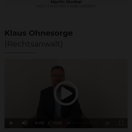
Martin Strobel
NACH 2 WOCHEN 3.000€ VERDIENT
Klaus Ohnesorge
(Rechtsanwalt)
0:00
/
1:00
1x
Current
Duration
Loaded
:
Play
Mute
Playback
Fulls
Time
4.30%
Rate