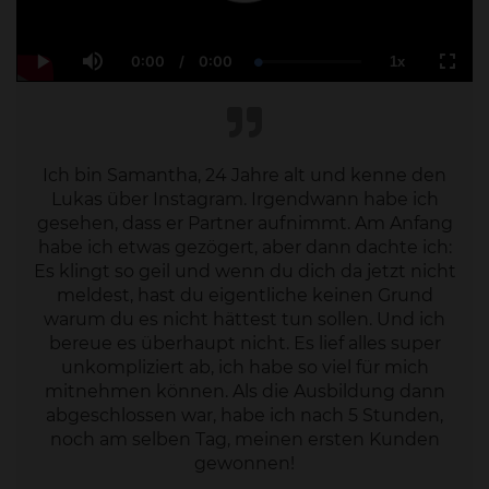
0:00
/
0:00
1x
Current
Duration
Loaded
:
Play
Mute
Playback
Fulls
Time
0.00%
Rate
Ich bin Samantha, 24 Jahre alt und kenne den
Lukas über Instagram. Irgendwann habe ich
gesehen, dass er Partner aufnimmt. Am Anfang
habe ich etwas gezögert, aber dann dachte ich:
Es klingt so geil und wenn du dich da jetzt nicht
meldest, hast du eigentliche keinen Grund
warum du es nicht hättest tun sollen. Und ich
bereue es überhaupt nicht. Es lief alles super
unkompliziert ab, ich habe so viel für mich
mitnehmen können. Als die Ausbildung dann
abgeschlossen war, habe ich nach 5 Stunden,
noch am selben Tag, meinen ersten Kunden
gewonnen!