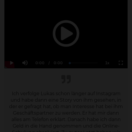
0:00
/
0:00
1x
Current
Duration
Loaded
:
Play
Mute
Playback
Fulls
Time
0.00%
Rate
Ich verfolge Lukas schon länger auf Instagram
und habe dann eine Story von ihm gesehen, in
der er gefragt hat, ob man Interesse hat bei ihm
Geschäftspartner zu werden. Er hat mir dann
alles am Telefon erklärt. Danach habe ich dann
Geld in die Hand genommen und die Online-